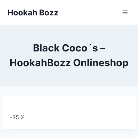
Zum
Hookah Bozz
Inhalt
springen
Black Coco´s –
HookahBozz Onlineshop
-35 %