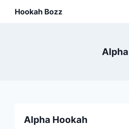
Zum
Hookah Bozz
Inhalt
springen
Alpha
Alpha Hookah