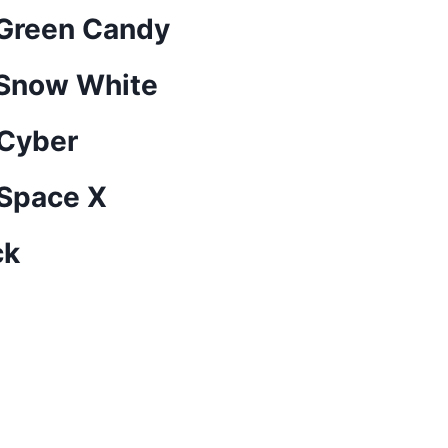
 Green Candy
 Snow White
 Cyber
 Space X
ck