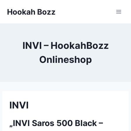
Zum
Hookah Bozz
Inhalt
springen
INVI – HookahBozz
Onlineshop
INVI
„INVI Saros 500 Black –