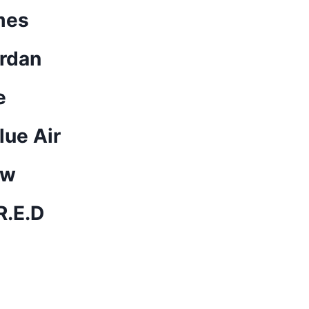
mes
rdan
e
lue Air
ow
R.E.D