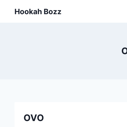
Zum
Hookah Bozz
Inhalt
springen
O
OVO