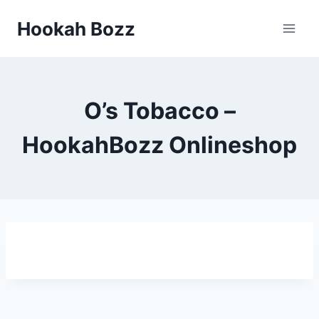
Zum
Hookah Bozz
Inhalt
springen
O’s Tobacco –
HookahBozz Onlineshop