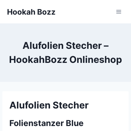
Zum
Hookah Bozz
Inhalt
springen
Alufolien Stecher –
HookahBozz Onlineshop
Alufolien Stecher
Folienstanzer Blue