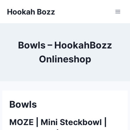
Zum
Hookah Bozz
Inhalt
springen
Bowls – HookahBozz
Onlineshop
Bowls
MOZE | Mini Steckbowl |