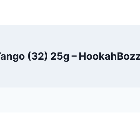
ango (32) 25g – HookahBoz