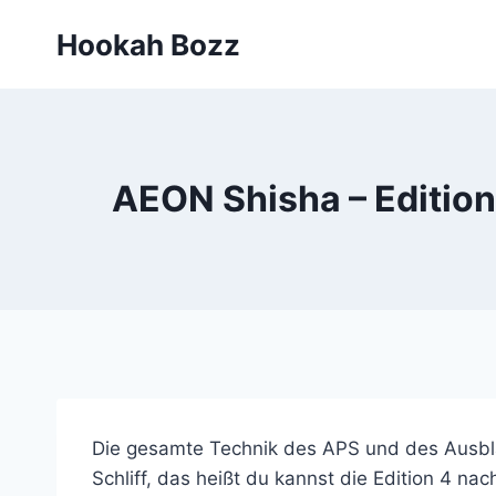
Zum
Hookah Bozz
Inhalt
springen
AEON Shisha – Editio
Die gesamte Technik des APS und des Ausblas
Schliff, das heißt du kannst die Edition 4 n