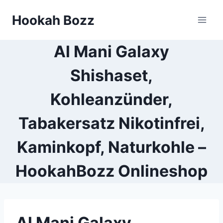
Zum
Hookah Bozz
Inhalt
springen
Al Mani Galaxy
Shishaset,
Kohleanzünder,
Tabakersatz Nikotinfrei,
Kaminkopf, Naturkohle –
HookahBozz Onlineshop
Al Mani Galaxy